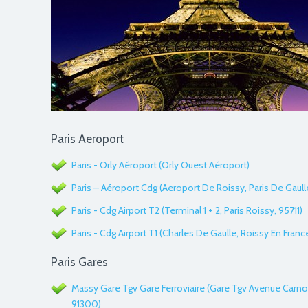
Paris Aeroport
Paris - Orly Aéroport (Orly Ouest Aéroport)
Paris – Aéroport Cdg (Aeroport De Roissy, Paris De Gaull
Paris - Cdg Airport T2 (Terminal 1 + 2, Paris Roissy, 95711)
Paris - Cdg Airport T1 (Charles De Gaulle, Roissy En Fran
Paris Gares
Massy Gare Tgv Gare Ferroviaire (Gare Tgv Avenue Carno
91300)