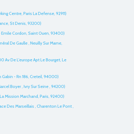
rking Centre, Paris La Defense, 92911)
ance, St Denis, 93200)
ue Emile Cordon, Saint Ouen, 93400)
néral De Gaulle , Neuilly Sur Marne,
200 Av De L'europe Apt Le Bourget, Le
an Gabin - Rn 186, Creteil, 94000)
Marcel Boyer , Ivry Sur Seine , 94200)
 La Mission Marchand, Paris, 92400)
ace Des Marseillais , Charenton Le Pont ,