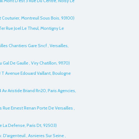
al Mont D'est 3 Rue Du Centre, Noisy Le
t Couturier, Montreuil Sous Bois, 93100)
Ter Rue Joel Le Theul, Montigny Le
illes Chantiers Gare Sncf , Versailles,
u Gal De Gaulle , Viry Chatillon, 91170)
33 T Avenue Edouard Vaillant, Boulogne
 Av Aristide Briand Rn20, Paris Agencies,
is Rue Ernest Renan Porte De Versailles ,
De La Defense, Paris Dt, 92503)
v. D'argenteuil , Asnieres Sur Seine ,