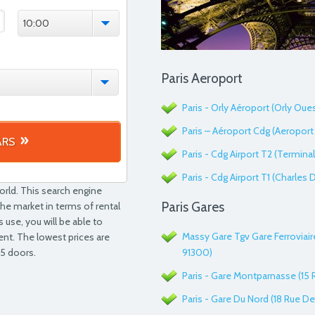
10:00
Paris Aeroport
Paris - Orly Aéroport (Orly Oue
Paris – Aéroport Cdg (Aeroport 
ARS
Paris - Cdg Airport T2 (Terminal 
Paris - Cdg Airport T1 (Charles
world. This search engine
Paris Gares
the market in terms of rental
 use, you will be able to
Massy Gare Tgv Gare Ferroviai
ent. The lowest prices are
 5 doors.
91300)
Paris - Gare Montparnasse (15 
Paris - Gare Du Nord (18 Rue D