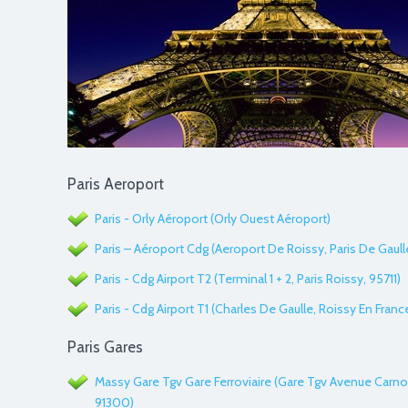
Paris Aeroport
Paris - Orly Aéroport (Orly Ouest Aéroport)
Paris – Aéroport Cdg (Aeroport De Roissy, Paris De Gaull
Paris - Cdg Airport T2 (Terminal 1 + 2, Paris Roissy, 95711)
Paris - Cdg Airport T1 (Charles De Gaulle, Roissy En Fran
Paris Gares
Massy Gare Tgv Gare Ferroviaire (Gare Tgv Avenue Carno
91300)