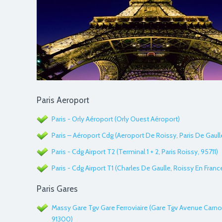
Paris Aeroport
Paris - Orly Aéroport (Orly Ouest Aéroport)
Paris – Aéroport Cdg (Aeroport De Roissy, Paris De Gaull
Paris - Cdg Airport T2 (Terminal 1 + 2, Paris Roissy, 95711)
Paris - Cdg Airport T1 (Charles De Gaulle, Roissy En Fran
Paris Gares
Massy Gare Tgv Gare Ferroviaire (Gare Tgv Avenue Carno
91300)