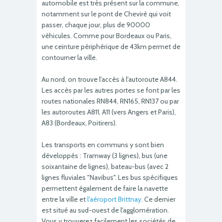
automobile est très présent sur la commune,
notamment sur le pont de Cheviré qui voit
passer, chaque jour, plus de 90000
véhicules. Comme pour Bordeaux ou Paris,
une ceinture périphérique de 43km permet de
contourner la ville.
Au nord, on trouve l'accès à l'autoroute A844.
Les accès par les autres portes se font par les
routes nationales RN844, RN165, RN137 ou par
les autoroutes A811, A11 (vers Angers et Paris),
A83 (Bordeaux, Poitirers).
Les transports en communs y sont bien
développés : Tramway (3 lignes), bus (une
soixantaine de lignes), bateau-bus (avec 2
lignes fluviales "Navibus". Les bus spécifiques
permettent également de faire la navette
entre la ville et
l'aéroport Brittnay
. Ce dernier
est situé au sud-ouest de l'agglomération.
Vous y trouverez facilement les sociétés de