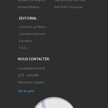
Voiture Compacte
Camionette Mini-Van
Voiture Berline
4x4 SUV Crossover
EDITORIAL :
Location au Maroc
Location lowcost
A propos
F.A.Q.
NOUS CONTACTER:
Loueurdevoiture.fr
7j/7j - 24h/24h
Mentions Légales
Voir la carte