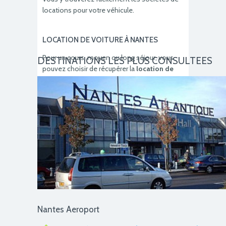
locations pour votre véhicule.
LOCATION DE VOITURE À NANTES
Pour un cours, moyen ou long séjour, vous
DESTINATIONS LES PLUS CONSULTEES
pouvez choisir de récupérer la
location de
votre voiture
directement à l'
aéroport de
Nantes Atlantique
avec
www.loueurdevoiture.fr et être sûr de
bénéficier du meilleur prix. Nous comparons,
pour vous et en temps réel tous les prix des
loueurs de véhicules
du marché comme
Hertz, Avis, Europcar.
Nantes Aeroport