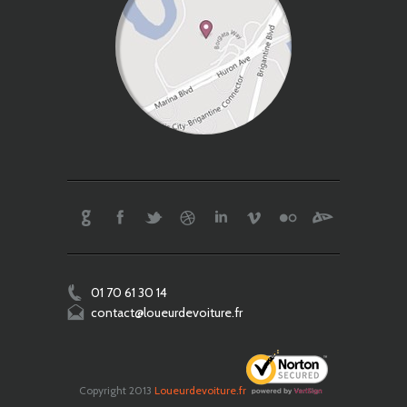
ibble
LinkedIn
Vimeo
Flickr
Devianart
01 70 61 30 14
contact@loueurdevoiture.fr
Copyright 2013
Loueurdevoiture.fr