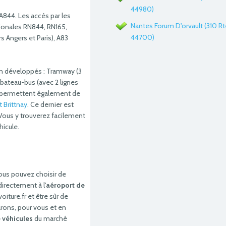
44980)
 A844. Les accès par les
Nantes Forum D'orvault (310 Rt
tionales RN844, RN165,
44700)
rs Angers et Paris), A83
n développés : Tramway (3
, bateau-bus (avec 2 lignes
es permettent également de
t Brittnay
. Ce dernier est
 Vous y trouverez facilement
hicule.
ous pouvez choisir de
irectement à l'
aéroport de
ture.fr et être sûr de
arons, pour vous et en
 véhicules
du marché