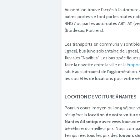
Au nord, on trouve l'accès à l'autoroute
autres portes se font par les routes na
RN137 ou par les autoroutes A811, A11 (ve
(Bordeaux, Poitirers).
Les transports en communs y sont bie
lignes), bus (une soixantaine de lignes)
fluviales "Navibus". Les bus spécifiqu
faire la navette entre la ville et
l'aéropor
situé au sud-ouest de l'agglomération.
les sociétés de locations pour votre vé
LOCATION DE VOITURE À NANTES
Pour un cours, moyen ou long séjour, v
récupérer la
location de votre voiture
d
Nantes Atlantique
avec www.loueurdevoi
bénéficier du meilleur prix. Nous comp
temps réel tous les prix des
loueurs de