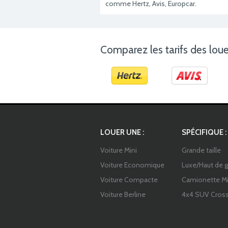
comme Hertz, Avis, Europcar.
Comparez les tarifs des loue
LOUER UNE :
SPÉCIFIQUE :
Voiture Mini
Grande taille
Voiture Economique
Luxe/Haut de
Voiture Compacte
Camionette Mi
Voiture Berline
4x4 SUV Cros