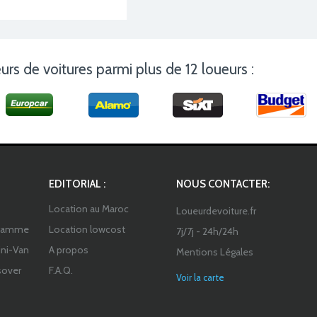
urs de voitures parmi plus de 12 loueurs :
EDITORIAL :
NOUS CONTACTER:
Location au Maroc
Loueurdevoiture.fr
 gamme
Location lowcost
7j/7j - 24h/24h
ni-Van
A propos
Mentions Légales
sover
F.A.Q.
Voir la carte