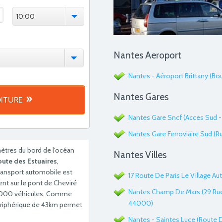
10:00
Nantes Aeroport
Nantes - Aéroport Brittany (B
Nantes Gares
ITURE
Nantes Gare Sncf (Acces Sud -
Nantes Gare Ferroviaire Sud (R
omètres du bord de l'océan
Nantes Villes
oute des Estuaires
,
transport automobile est
17 Route De Paris Le Village 
t sur le pont de Cheviré
Nantes Champ De Mars (29 Rue
 90000 véhicules. Comme
44000)
périphérique de 43km permet
Nantes - Saintes Luce (Route D