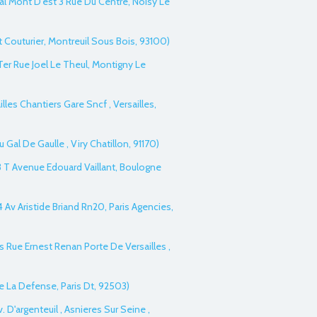
al Mont D'est 3 Rue Du Centre, Noisy Le
t Couturier, Montreuil Sous Bois, 93100)
Ter Rue Joel Le Theul, Montigny Le
illes Chantiers Gare Sncf , Versailles,
u Gal De Gaulle , Viry Chatillon, 91170)
33 T Avenue Edouard Vaillant, Boulogne
 Av Aristide Briand Rn20, Paris Agencies,
is Rue Ernest Renan Porte De Versailles ,
De La Defense, Paris Dt, 92503)
v. D'argenteuil , Asnieres Sur Seine ,