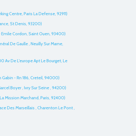
rking Centre, Paris La Defense, 92911)
ance, St Denis, 93200)
ue Emile Cordon, Saint Ouen, 93400)
néral De Gaulle , Neuilly Sur Marne,
200 Av De L'europe Apt Le Bourget, Le
an Gabin - Rn 186, Creteil, 94000)
Marcel Boyer , Ivry Sur Seine , 94200)
 La Mission Marchand, Paris, 92400)
ace Des Marseillais , Charenton Le Pont ,