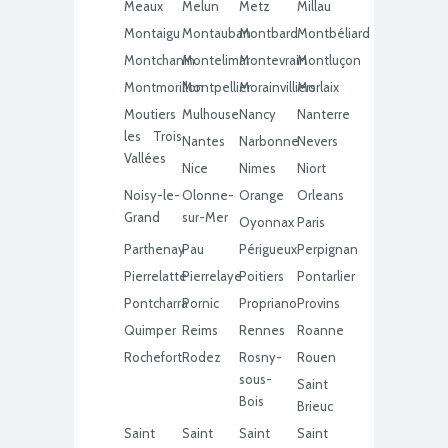
Meaux
Melun
Metz
Millau
Montaigu
Montauban
Montbard
Montbéliard
Montchanin
Montelimar
Montevrain
Montluçon
Montmorillon
Montpellier
Morainvilliers
Morlaix
Moutiers
Mulhouse
Nancy
Nanterre
les Trois
Nantes
Narbonne
Nevers
Vallées
Nice
Nimes
Niort
Noisy-le-
Olonne-
Orange
Orleans
Grand
sur-Mer
Oyonnax
Paris
Parthenay
Pau
Périgueux
Perpignan
Pierrelatte
Pierrelaye
Poitiers
Pontarlier
Pontcharra
Pornic
Propriano
Provins
Quimper
Reims
Rennes
Roanne
Rochefort
Rodez
Rosny-
Rouen
sous-
Saint
Bois
Brieuc
Saint
Saint
Saint
Saint