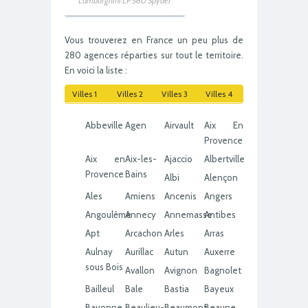
Lamborghini LP 560 Spyder
Vous trouverez en France un peu plus de
280 agences réparties sur tout le territoire.
En voici la liste :
Villes 1
Villes 2
Villes 3
Villes 4
Abbeville
Agen
Airvault
Aix En
Provence
Aix en
Aix-les-
Ajaccio
Albertville
Provence
Bains
Albi
Alençon
Ales
Amiens
Ancenis
Angers
Angoulême
Annecy
Annemasse
Antibes
Apt
Arcachon
Arles
Arras
Aulnay
Aurillac
Autun
Auxerre
sous Bois
Avallon
Avignon
Bagnolet
Bailleul
Bale
Bastia
Bayeux
Bayonne
Beaulieu-
Beaumont
Beaune