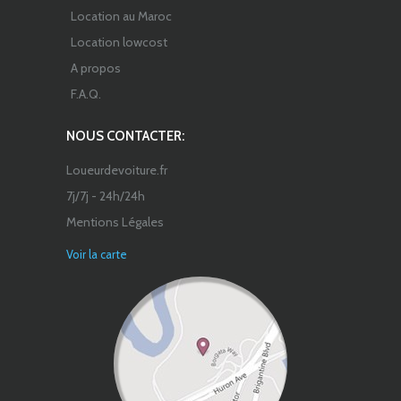
Location au Maroc
Location lowcost
A propos
F.A.Q.
NOUS CONTACTER:
Loueurdevoiture.fr
7j/7j - 24h/24h
Mentions Légales
Voir la carte