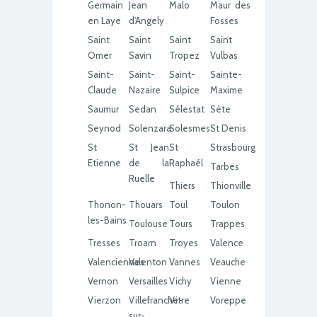
Germain
Jean
Malo
Maur des
en Laye
d'Angely
Fosses
Saint
Saint
Saint
Saint
Omer
Savin
Tropez
Vulbas
Saint-
Saint-
Saint-
Sainte-
Claude
Nazaire
Sulpice
Maxime
Saumur
Sedan
Sélestat
Sète
Seynod
Solenzara
Solesmes
St Denis
St
St Jean
St
Strasbourg
Etienne
de la
Raphaél
Tarbes
Ruelle
Thiers
Thionville
Thonon-
Thouars
Toul
Toulon
les-Bains
Toulouse
Tours
Trappes
Tresses
Troarn
Troyes
Valence
Valenciennes
Valenton
Vannes
Veauche
Vernon
Versailles
Vichy
Vienne
Vierzon
Villefranche-
Vitre
Voreppe
sur-