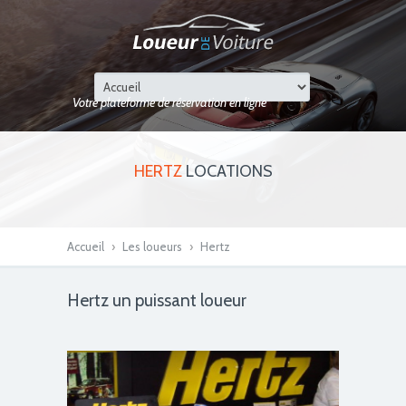
Votre plateforme de réservation en ligne
HERTZ
LOCATIONS
Accueil
›
Les loueurs
›
Hertz
Hertz un puissant loueur