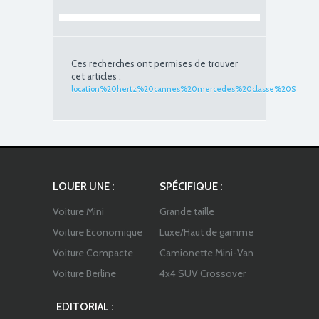
Ces recherches ont permises de trouver
cet articles :
location%20hertz%20cannes%20mercedes%20classe%20S
LOUER UNE :
SPÉCIFIQUE :
Voiture Mini
Grande taille
Voiture Economique
Luxe/Haut de gamme
Voiture Compacte
Camionette Mini-Van
Voiture Berline
4x4 SUV Crossover
EDITORIAL :