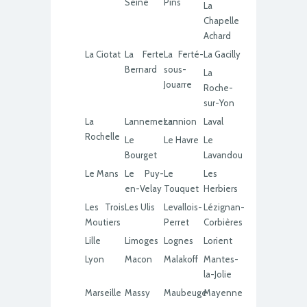
Seine
Pins
La
Chapelle
Achard
La Ciotat
La Ferte
La Ferté-
La Gacilly
Bernard
sous-
La
Jouarre
Roche-
sur-Yon
La
Lannemezan
Lannion
Laval
Rochelle
Le
Le Havre
Le
Bourget
Lavandou
Le Mans
Le Puy-
Le
Les
en-Velay
Touquet
Herbiers
Les Trois
Les Ulis
Levallois-
Lézignan-
Moutiers
Perret
Corbières
Lille
Limoges
Lognes
Lorient
Lyon
Macon
Malakoff
Mantes-
la-Jolie
Marseille
Massy
Maubeuge
Mayenne