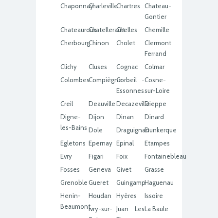
Chaponnay
Charleville
Chartres
Chateau-
Gontier
Chateauroux
Chatellerault
Chelles
Chemille
Cherbourg
Chinon
Cholet
Clermont
Ferrand
Clichy
Cluses
Cognac
Colmar
Colombes
Compiègne
Corbeil -
Cosne-
Essonnes
sur-Loire
Creil
Deauville
Decazeville
Dieppe
Digne-
Dijon
Dinan
Dinard
les-Bains
Dole
Draguignan
Dunkerque
Egletons
Epernay
Epinal
Etampes
Evry
Figari
Foix
Fontainebleau
Fosses
Geneva
Givet
Grasse
Grenoble
Gueret
Guingamp
Haguenau
Henin-
Houdan
Hyères
Issoire
Beaumont
Ivry-sur-
Juan Les
La Baule