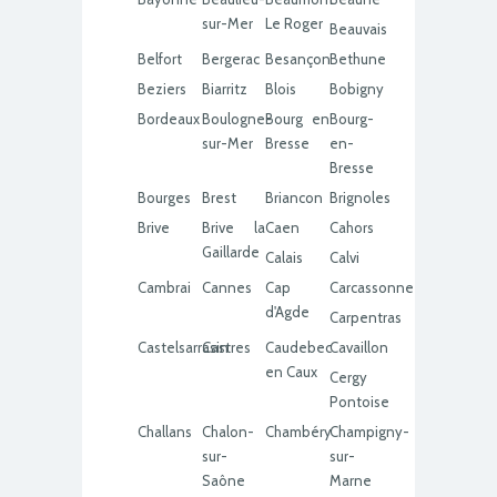
sur-Mer
Le Roger
Beauvais
Belfort
Bergerac
Besançon
Bethune
Beziers
Biarritz
Blois
Bobigny
Bordeaux
Boulogne-
Bourg en
Bourg-
sur-Mer
Bresse
en-
Bresse
Bourges
Brest
Briancon
Brignoles
Brive
Brive la
Caen
Cahors
Gaillarde
Calais
Calvi
Cambrai
Cannes
Cap
Carcassonne
d'Agde
Carpentras
Castelsarrasin
Castres
Caudebec
Cavaillon
en Caux
Cergy
Pontoise
Challans
Chalon-
Chambéry
Champigny-
sur-
sur-
Saône
Marne