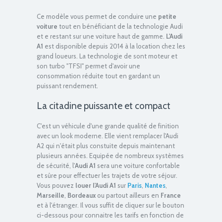
Ce modèle vous permet de conduire une
petite
voiture
tout en bénéficiant de la technologie Audi
et e restant sur une voiture haut de gamme.
L'Audi
A1
est disponible depuis 2014 à la location chez les
Consommation mixte : 5.1 l / 100 km
grand loueurs. La technologie de sont moteur et
son turbo "TFSI" permet d'avoir une
consommation réduite tout en gardant un
puissant rendement.
La citadine puissante et compact
C'est un véhicule d'une grande qualité de finition
avec un look moderne. Elle vient remplacer l'Audi
Puissance fiscale : 5 CV
A2 qui n'était plus constuite depuis maintenant
plusieurs années. Equipée de nombreux systèmes
de sécurité, l'
Audi A1
sera une voiture confortable
et sûre pour effectuer les trajets de votre séjour.
Vous pouvez
louer l'Audi A1
sur
Paris
,
Nantes
,
Marseille
,
Bordeaux
ou partout ailleurs en
France
et à l'étranger. Il vous suffit de cliquer sur le bouton
ci-dessous pour connaitre les tarifs en fonction de