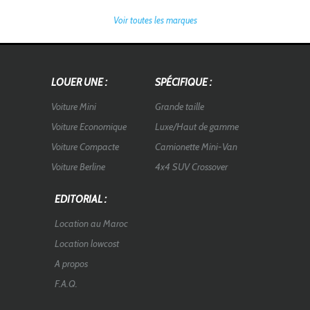
Voir toutes les marques
LOUER UNE :
SPÉCIFIQUE :
Voiture Mini
Grande taille
Voiture Economique
Luxe/Haut de gamme
Voiture Compacte
Camionette Mini-Van
Voiture Berline
4x4 SUV Crossover
EDITORIAL :
Location au Maroc
Location lowcost
A propos
F.A.Q.