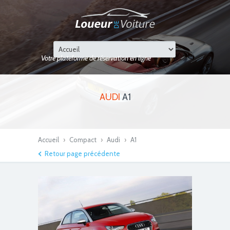
Votre plateforme de réservation en ligne
AUDI
A1
Accueil
›
Compact
›
Audi
›
A1
Retour page précédente