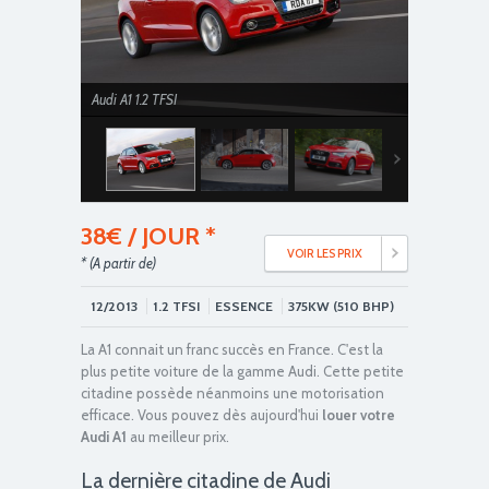
Audi A1 1.2 TFSI
38€ / JOUR *
VOIR LES PRIX
* (A partir de)
12/2013
1.2 TFSI
ESSENCE
375KW (510 BHP)
Couple moteur : 160 Nm au régime de 1500 tr/min
La A1 connait un franc succès en France. C'est la
plus petite voiture de la gamme Audi. Cette petite
citadine possède néanmoins une motorisation
efficace. Vous pouvez dès aujourd'hui
louer votre
Audi A1
au meilleur prix.
La dernière citadine de Audi