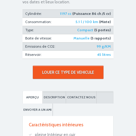
vos dates et lieux location.
Vitesse maximum : 180 km/h
Cylindrée:
1197 cc
(Puissance 86 ch /5 cv)
Consommation:
5.1 l / 100 km
(Mixte)
Type:
Compact
(5 portes)
Boite de vitesse:
Manuelle
(5 rapports)
Emissions de CO2:
99 g/KM
Réservoir:
45 litres
LOUER CE TYPE DE VEHICULE
Accéleration 0/100km/h : 11.7 sec
APERÇU
DESCRIPTION
CONTACTEZ NOUS
ENVOYER A UN AMI
Caractéristiques intérieures
pleine Intérieur en cuir